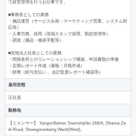
て経営管理を行うお仕事です。
■事務長としての業務
・施設運営（サービス企画・マーケティング営業、システム対
応等）
・人事労務、採用（現地スタッフ採用、勤怠管理等）
・調達（備品・修繕手配等）
■現地法人社長としての業務
・関係各所とのリレーションシップ構築、申請書類の準備
・定期レポート作成（週報・月報作成）
・財務（給与支払い 、会計監査レポート確認等）
雇用形態
正社員
勤務地
【ミャンマー】 YangonBahan TownshipNo.168/A, Dhama Ze
di Road, Shwegonedaing Ward(West),