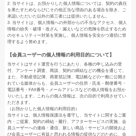
2. 当サイトは、お預かりした個人情報については、契約の責任
を果たすためならびにその他正当な理由のある場合を除き、ご
承認いただいた以外の第三者には提供いたしません。
3. 当サイトは、個人情報への外部からの不当なアクセス、個人
情報の紛失・破壊・改ざん・漏えいなどの危険を防止するため
のセキュリティー対策を実施し、個人情報を安全かつ適切に管
理するよう努めます。
【会員ユーザーの個人情報の利用目的について】
当サイトはサイト運営を行うにあたり、各種の申し込みの受
付、アンケート調査、商談、契約の締結などの機会を通じて、
また、不動産登記簿、商業登記簿、電話帳などの一般に公開さ
れている媒体からも、会員ユーザーの住所・氏名・郵便番号・
電話番号・FAX番号・メールアドレスなどの個人情報をお預か
りいたします。これらの個人情報は、次の目的で利用させてい
ただきます。
（お預かりした個人情報の利用目的）
当サイトは、個人情報保護法を遵守し、当サイトに関するご案
内・ご提案、契約の締結・履行、アフターサービスの実施、会
員ユーザーへの連絡・通信、新しい商品・サービスの開発およ
び会員ユーザーに有益と思われる情報の提供などのために、会