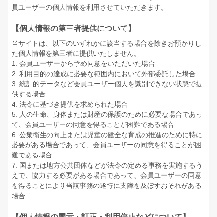
員ユーザーの個人情報を利用させていただきます。
【個人情報の第三者提供について】
当サイトは、以下のいずれかに該当する場合を除きお預かりし
た個人情報を第三者に提供いたしません。
1. 会員ユーザーから予め同意をいただいた場合
2. 利用目的の達成に必要な範囲内において外部委託した場合
3. 統計的データなど会員ユーザー個人を識別できない状態で提
供する場合
4. 法令に基づき提供を求められた場合
5. 人の生命、身体または財産の保護のために必要な場合であっ
て、会員ユーザーの同意を得ることが困難である場合
6. 公衆衛生の向上または児童の健全な育成の推進のために特に
必要がある場合であって、会員ユーザーの同意を得ることが困
難である場合
7. 国または地方公共団体などが法令の定める事務を実施するう
えで、協力する必要がある場合であって、会員ユーザーの同意
を得ることにより当該事務の遂行に支障を及ぼすおそれがある
場合
【個人情報の開示・訂正・利用停止などについて】