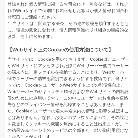
登録された個人情報に関するお問合わせ・照会などは、それぞ
れのWebサイトで個別にお知らせした窓口か個人情報お問合わ
せ窓口にご連絡ください。
4. 当サイトは、関連する法令、その他の規範を順守するととも
に、環境の変化に合わせ、個人情報保護の取り組みの継続的な
改善、向上に努めます。
【Webサイト上のCookieの使用方法について】
当サイトでは、Cookieを用いております。Cookieは、ユーザー
がWebサイトにアクセスされた際にWebサーバー側でユーザー
の端末内に一定ファイルを格納することにより、Webサーバー
側でユーザーの端末を識別できるようにする技術です。当サイ
トでは、CookieをユーザーのWebサイト上での利便性向上、
Webサーバーのセキュリティ確保および当Webサイトの内容評
価のためにのみ用いており、この中にユーザーのお名前や連絡
先などのプライバシー情報を記録することはありません。ま
た、Cookieがユーザーの端末や端末内の情報に影響を及ぼすこ
とはありません。なお、お使いのブラウザによって、その設定
を変更してクッキーの機能を無効にすることは出来ますが、そ
の結果Webページ上のサービスの全部また一部が御利用頂けな
くなることがあります。