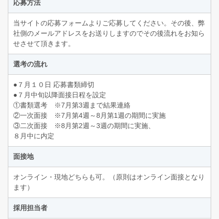
応募方法
当サイトの応募フォームよりご応募してください。その後、弊
社側のメールアドレスをお送りしますのでその後流れをお知ら
せさせて頂きます。
選考の流れ
●７月１０日 応募書類締切
●７月中旬以降面接日程を設定
①書類選考 ※7月第3週まで結果連絡
②一次面接 ※7月第4週～8月第1週の期間に実施
③二次面接 ※8月第2週～3週の期間に実施、
８月中に内定
面接地
オンライン・現地どちらも可。（原則はオンライン面接となり
ます）
採用担当者