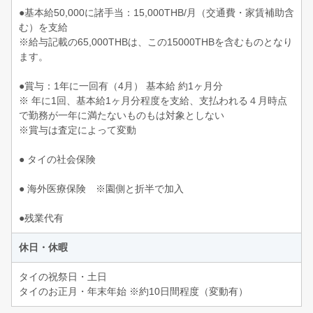
●基本給50,000に諸手当：15,000THB/月（交通費・家賃補助含
む）を支給
※給与記載の65,000THBは、この15000THBを含むものとなり
ます。
●賞与：1年に一回有（4月） 基本給 約1ヶ月分
※ 年に1回、基本給1ヶ月分程度を支給、支払われる４月時点
で勤務が一年に満たないものもは対象としない
※賞与は査定によって変動
● タイの社会保険
● 海外医療保険 ※園側と折半で加入
●残業代有
休日・休暇
タイの祝祭日・土日
タイのお正月・年末年始 ※約10日間程度（変動有）