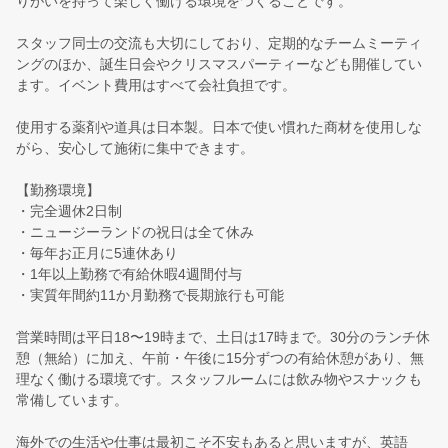
りがいを持って楽しく働ける環境をつくることです。
スタッフ同士の交流も大切にしており、定期的なチームミーティ
ングのほか、誕生日会やクリスマスパーティーなども開催してい
ます。イベント費用はすべて会社負担です。
使用する薬剤や道具は日本製。日本で使い慣れた商材を使用しな
がら、安心して施術に集中できます。
【勤務環境】
・完全週休2日制
・ニュージーランドの祝日は全て休み
・毎年お正月に5連休あり
・1年以上勤務で有給休暇4週間付与
・実質年間約11か月勤務で長期旅行も可能
営業時間は平日18〜19時まで、土日は17時まで。30分のランチ休
憩（無給）に加え、午前・午後に15分ずつの有給休憩があり、無
理なく働ける環境です。スタッフルームには飲み物やスナックも
常備しています。
海外での生活や仕事は最初こそ不安もあると思いますが、英語