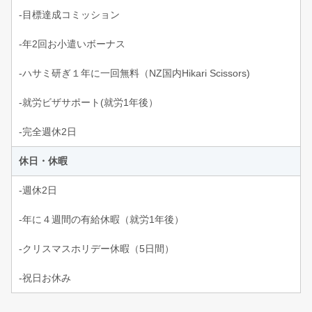
-目標達成コミッション
-年2回お小遣いボーナス
-ハサミ研ぎ１年に一回無料（NZ国内Hikari Scissors)
-就労ビザサポート(就労1年後）
-完全週休2日
休日・休暇
-週休2日
-年に４週間の有給休暇（就労1年後）
-クリスマスホリデー休暇（5日間）
-祝日お休み