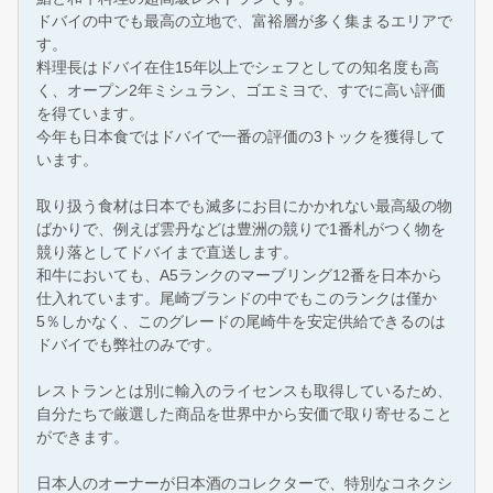
ドバイの中でも最高の立地で、富裕層が多く集まるエリアで
す。
料理長はドバイ在住15年以上でシェフとしての知名度も高
く、オープン2年ミシュラン、ゴエミヨで、すでに高い評価
を得ています。
今年も日本食ではドバイで一番の評価の3トックを獲得して
います。
取り扱う食材は日本でも滅多にお目にかかれない最高級の物
ばかりで、例えば雲丹などは豊洲の競りで1番札がつく物を
競り落としてドバイまで直送します。
和牛においても、A5ランクのマーブリング12番を日本から
仕入れています。尾崎ブランドの中でもこのランクは僅か
5％しかなく、このグレードの尾崎牛を安定供給できるのは
ドバイでも弊社のみです。
レストランとは別に輸入のライセンスも取得しているため、
自分たちで厳選した商品を世界中から安価で取り寄せること
ができます。
日本人のオーナーが日本酒のコレクターで、特別なコネクシ