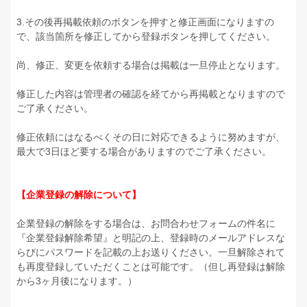
3.その後再掲載依頼のボタンを押すと修正画面になりますの
で、該当箇所を修正してから登録ボタンを押してください。
尚、修正、変更を依頼する場合は掲載は一旦停止となります。
修正した内容は管理者の確認を経てから再掲載となりますので
ご了承ください。
修正依頼にはなるべくその日に対応できるように努めますが、
最大で3日ほど要する場合がありますのでご了承ください。
【企業登録の解除について】
企業登録の解除をする場合は、お問合わせフォームの件名に
『企業登録解除希望』と明記の上、登録時のメールアドレスな
らびにパスワードを記載の上お送りください。一旦解除されて
も再度登録していただくことは可能です。（但し再登録は解除
から3ヶ月後になります。）