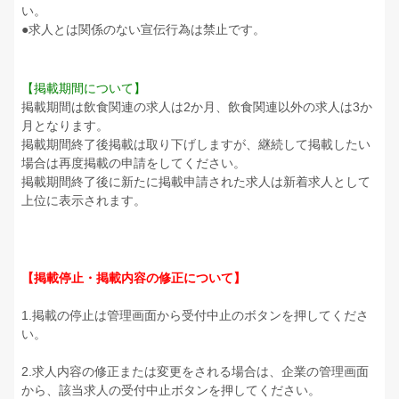
い。
●求人とは関係のない宣伝行為は禁止です。
【掲載期間について】
掲載期間は飲食関連の求人は2か月、飲食関連以外の求人は3か
月となります。
掲載期間終了後掲載は取り下げしますが、継続して掲載したい
場合は再度掲載の申請をしてください。
掲載期間終了後に新たに掲載申請された求人は新着求人として
上位に表示されます。
【掲載停止・掲載内容の修正について】
1.掲載の停止は管理画面から受付中止のボタンを押してくださ
い。
2.求人内容の修正または変更をされる場合は、企業の管理画面
から、該当求人の受付中止ボタンを押してください。