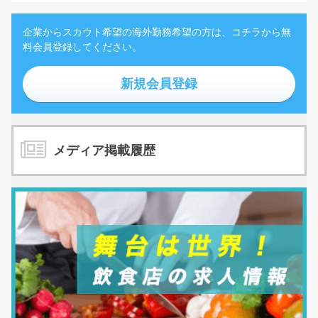
企業からスカウト希望の海外勤務希望の方は、コチラから無
料会員登録してください。
新規会員登録
メディア掲載履歴