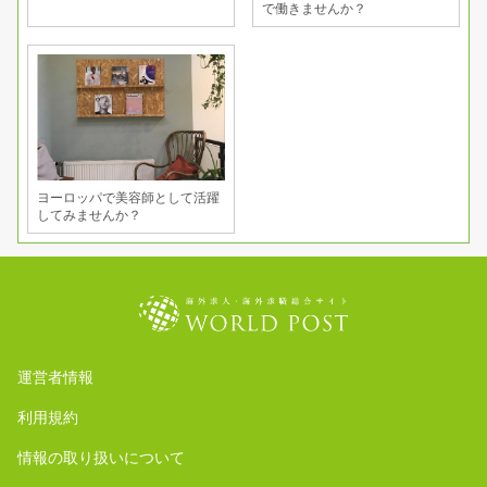
で働きませんか？
ヨーロッパで美容師として活躍
してみませんか？
運営者情報
利用規約
情報の取り扱いについて