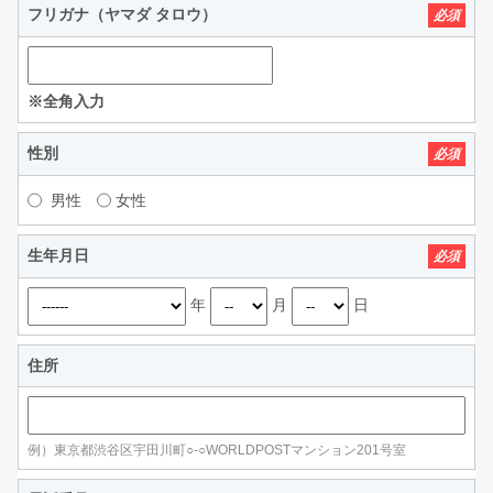
フリガナ（ヤマダ タロウ）
必須
※全角入力
性別
必須
男性
女性
生年月日
必須
年
月
日
住所
例）東京都渋谷区宇田川町○-○WORLDPOSTマンション201号室